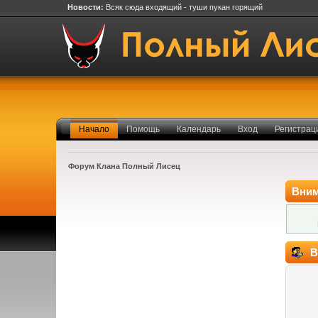
Новости:
Всяк сюда входящий - туши пукан горящий
Начало
Помощь
Календарь
Вход
Регистрац
Форум Клана Полный Лисец
Вним
В