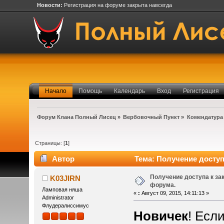
Новости:
Регистрация на форуме закрыта навсегда
Начало
Помощь
Календарь
Вход
Регистрация
Форум Клана Полный Лисец
»
Вербовочный Пункт
»
Комендатура
Страницы: [
1
]
Автор
Тема: Получение доступ
Получение доступа к з
K03JIRN
форума.
Ламповая няша
«
:
Август 09, 2015, 14:11:13 »
Administrator
Флудералиссимус
Новичек
! Есл