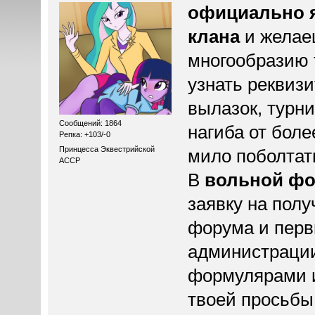
официально 
клана
и желае
многообразию 
узнать реквиз
вылазок, турн
Сообщений: 1864
нагиба от бол
Репка: +103/-0
Принцесса Эквестрийской
мило поболтат
АССР
В
вольной ф
заявку на пол
форума и перв
администрации
формулярами 
твоей просьбы