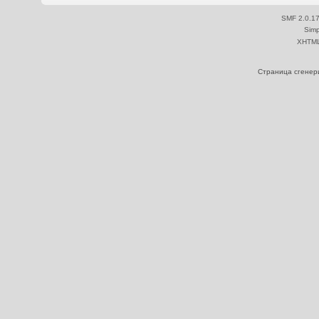
SMF 2.0.1
Simp
XHTM
Страница сгенери