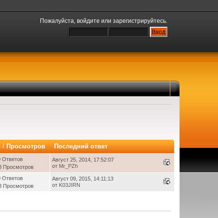
Пожалуйста,
войдите
или
зарегистрируйтесь
.
в
/
Просмотров
Последний ответ
0 Ответов
Август 25, 2014, 17:52:07
от
Mr_PZh
8 Просмотров
0 Ответов
Август 09, 2015, 14:11:13
от
K03JIRN
8 Просмотров