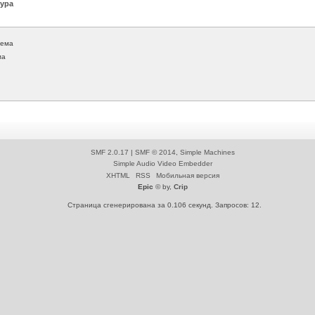
ура
тема
ма
SMF 2.0.17
|
SMF © 2014
,
Simple Machines
Simple Audio Video Embedder
XHTML
RSS
Мобильная версия
Epic
© by,
Crip
Страница сгенерирована за 0.106 секунд. Запросов: 12.