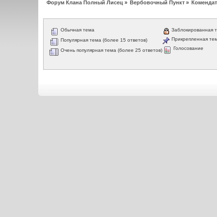
Форум Клана Полный Лисец
»
Вербовочный Пункт
»
Комендат
Обычная тема
Заблокированная 
Прикрепленная те
Популярная тема (более 15 ответов)
Голосование
Очень популярная тема (более 25 ответов)