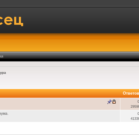
ия
ура
Ответо
2959
рума.
4133