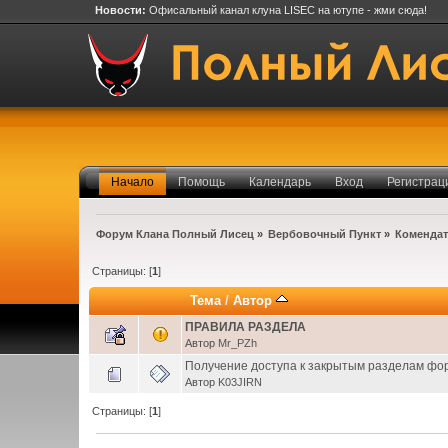
Новости:
Офисальный канал клуна LISEC на ютупе - жми сюда!
Начало
Помощь
Календарь
Вход
Регистрац
Форум Клана Полный Лисец
»
Вербовочный Пункт
»
Комендат
Страницы: [
1
]
Тема
/
Автор
ПРАВИЛА РАЗДЕЛА
Автор
Mr_PZh
Получение доступа к закрытым разделам фо
Автор
K03JIRN
Страницы: [
1
]