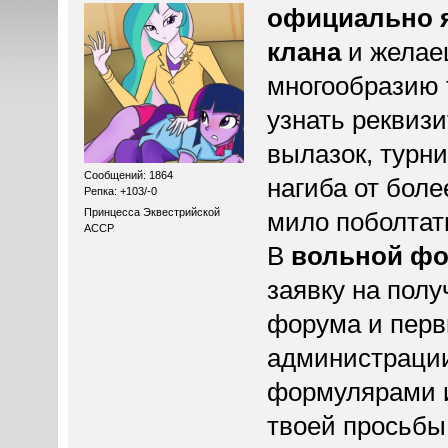
официально 
клана
и желае
многообразию 
узнать реквиз
вылазок, турн
Сообщений: 1864
нагиба от бол
Репка: +103/-0
Принцесса Эквестрийской
мило поболтат
АССР
В
вольной ф
заявку на пол
форума и перв
администрации
формулярами 
твоей просьбы