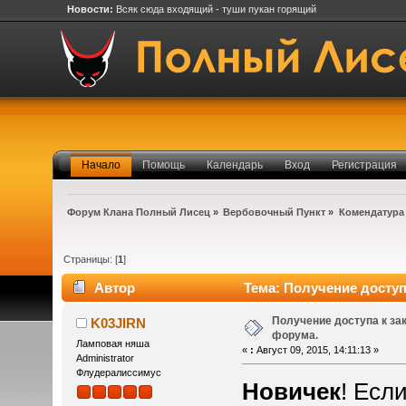
Новости:
Всяк сюда входящий - туши пукан горящий
Начало
Помощь
Календарь
Вход
Регистрация
Форум Клана Полный Лисец
»
Вербовочный Пункт
»
Комендатура
Страницы: [
1
]
Автор
Тема: Получение доступ
Получение доступа к з
K03JIRN
форума.
Ламповая няша
«
:
Август 09, 2015, 14:11:13 »
Administrator
Флудералиссимус
Новичек
! Есл