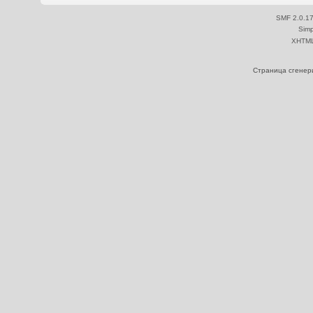
SMF 2.0.1
Simp
XHTM
Страница сгенери