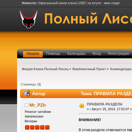
Новости:
Офисальный канал клуна LISEC на ютупе - жми сюда!
Начало
Помощь
Календарь
Вход
Регистрация
Форум Клана Полный Лисец
»
Вербовочный Пункт
»
Комендатура
Страницы: [
1
]
Автор
Тема: ПРАВИЛА РАЗДЕЛ
ПРАВИЛА РАЗДЕЛА
Mr_PZh
«
:
Август 25, 2014, 17:52:07 »
Ренегат-затейник
Administrator
ВНИМАНИЕ!
Ветеран
В этом разделе отмечаются
то